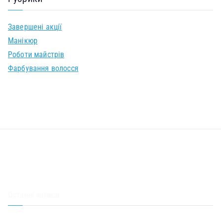
Завершені акції
Манікюр
Роботи майстрів
Фарбування волосся
Останні записи
Знижка 50% на стрижку волосся – акція в салоні Корпорація краси