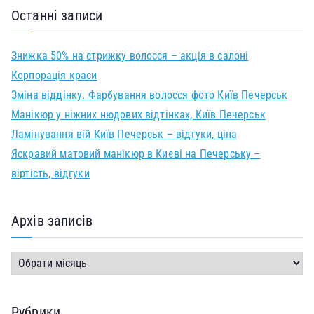
Останні записи
Знижка 50% на стрижку волосся – акція в салоні
Корпорація краси
Зміна віддінку. Фарбування волосся фото Київ Печерськ
Манікюр у ніжних нюдових відтінках, Київ Печерськ
Ламінування вій Київ Печерськ – відгуки, ціна
Яскравий матовий манікюр в Києві на Печерську –
віртість, відгуки
Архів записів
Рубрики