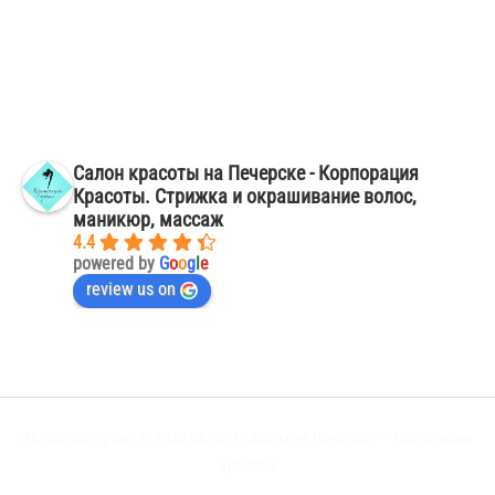
Зміна віддінку. Фарбування волосся фото Київ Печерськ
Манікюр у ніжних нюдових відтінках, Київ Печерськ
Ламінування вій Київ Печерськ – відгуки, ціна
Яскравий матовий манікюр в Києві на Печерську – віртість, відгуки
Салон красоты на Печерске - Корпорация
Красоты. Стрижка и окрашивание волос,
маникюр, массаж
4.4
powered by
G
o
o
g
l
e
review us on
Авторское право © 2020
Салон красоты на Печерске – Корпорация
красоты