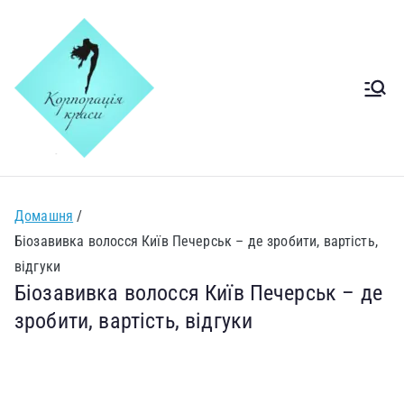
Салон
Салон краси Печерськ
Корпорація
краси Київ
Домашня
Печерськ
Біозавивка волосся Київ Печерськ – де зробити, вартість,
відгуки
Біозавивка волосся Київ Печерськ – де
зробити, вартість, відгуки