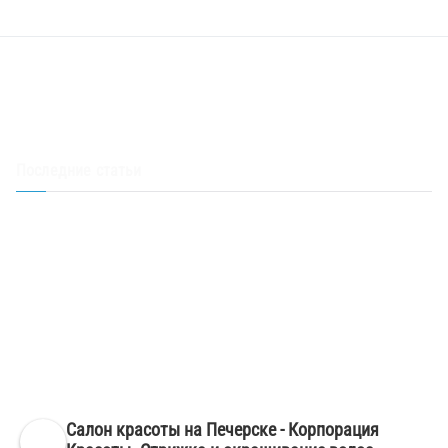
Последние статьи
Скидка 50% на стрижку – акция в салоне Корпорация красоты
Акция – стрижка в подарок при окрашивании волос любой
сложности
Смена оттенка. Окрашивание волос Киев, Печерск
Окрашивание волос в темные тона фото – салон красоты Киев
Печерск
Маникюр френч на короткие ногти – салон красоты Киев Печерск
Салон красоты на Печерске - Корпорация