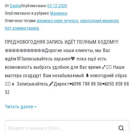
От
Dasha
Опубликовано
03.12.2020
Опубликовано в рубрике
Маникюр
Отмечено тегами
маникюр киев печерск
,
новогодний маникюр
Нет комментариев
ПРЕДНОВОГОДНЯЯ ЗАПИСЬ ИДЁТ ПОЛНЫМ ХОДОМ!!!!
❄️❄️❄️❄️❄️❄️❄️❄️❄️❄️❄️Дорогие наши клиенты, мы Вас
ждём💯Записывайтесь заранее💖 пока ещё есть
возможность выбрать удобное для Вас время💅💆‍♀️ Наши
мастера создадут Вам незабываемый 🌲новогодний образ
👱‍♀️👧 Записывайтесь🖋Директ📲098 788 88 06📲050 858 88
52
Читать далее