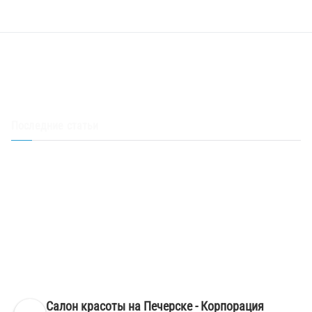
Последние статьи
Скидка 50% на стрижку – акция в салоне Корпорация красоты
Акция – стрижка в подарок при окрашивании волос любой
сложности
Смена оттенка. Окрашивание волос Киев, Печерск
Окрашивание волос в темные тона фото – салон красоты Киев
Печерск
Маникюр френч на короткие ногти – салон красоты Киев Печерск
Салон красоты на Печерске - Корпорация