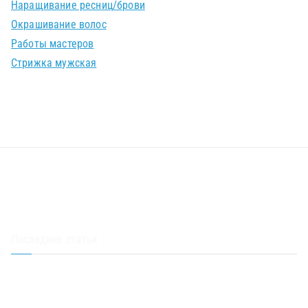
Наращивание ресниц/брови
Окрашивание волос
Работы мастеров
Стрижка мужская
Последние статьи
Скидка 50% на стрижку – акция в салоне Корпорация красоты
Акция – стрижка в подарок при окрашивании волос любой