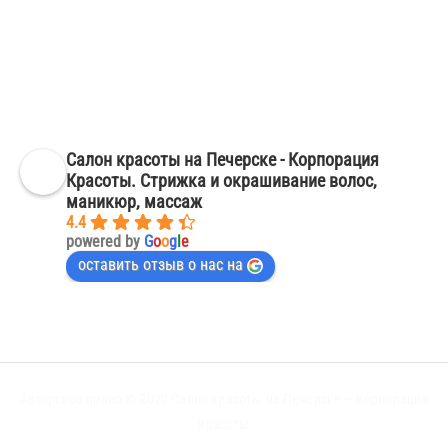
сложности
Смена оттенка. Окрашивание волос Киев, Печерск
Окрашивание волос в темные тона фото – салон красоты Киев
Печерск
Маникюр френч на короткие ногти – салон красоты Киев Печерск
Салон красоты на Печерске - Корпорация
Красоты. Стрижка и окрашивание волос,
маникюр, массаж
4.4
powered by
G
o
o
g
l
e
оставить отзыв о нас на
Авторское право © 2020
Салон красоты на Печерске – Корпорация
красоты