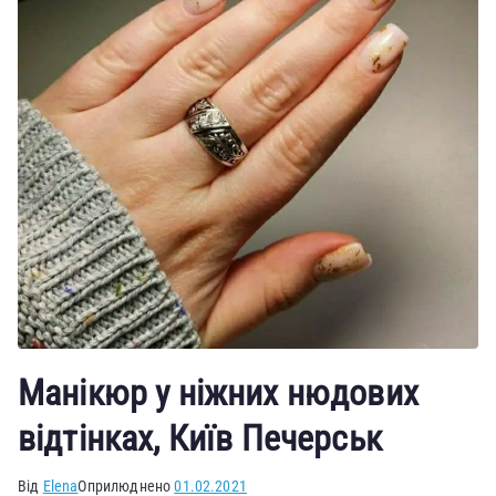
Манікюр у ніжних нюдових
відтінках, Київ Печерськ
Від
Elena
Оприлюднено
01.02.2021