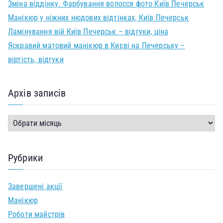
Зміна віддінку. Фарбування волосся фото Київ Печерськ
Манікюр у ніжних нюдових відтінках, Київ Печерськ
Ламінування вій Київ Печерськ – відгуки, ціна
Яскравий матовий манікюр в Києві на Печерську –
віртість, відгуки
Архів записів
Рубрики
Завершені акції
Манікюр
Роботи майстрів