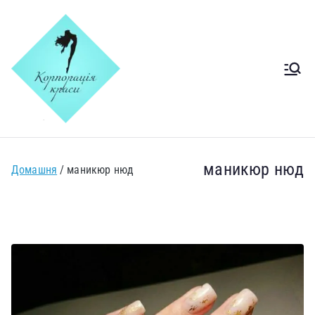
Салон
Салон краси Печерськ
Корпорація
краси Київ
маникюр нюд
Домашня
маникюр нюд
Печерськ