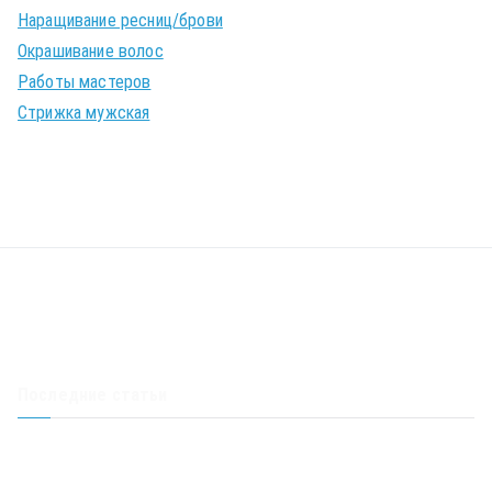
Наращивание ресниц/брови
Окрашивание волос
Работы мастеров
Стрижка мужская
Последние статьи
Скидка 50% на стрижку – акция в салоне Корпорация красоты
Акция – стрижка в подарок при окрашивании волос любой