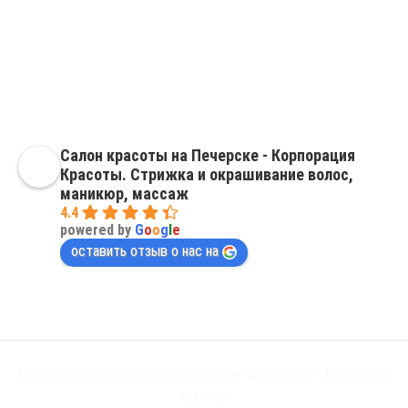
сложности
Смена оттенка. Окрашивание волос Киев, Печерск
Окрашивание волос в темные тона фото – салон красоты Киев
Печерск
Маникюр френч на короткие ногти – салон красоты Киев Печерск
Салон красоты на Печерске - Корпорация
Красоты. Стрижка и окрашивание волос,
маникюр, массаж
4.4
powered by
G
o
o
g
l
e
оставить отзыв о нас на
Авторское право © 2020
Салон красоты на Печерске – Корпорация
красоты